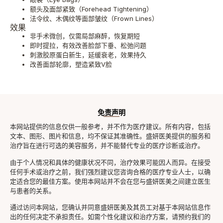
额头及面部紧致（Forehead Tightening）
法令纹、木偶纹等面部皱纹（Frown Lines）
效果
非手术微创，仅需局部麻醉，恢复期短
即时提拉，有效改善脸部下垂、松弛问题
刺激胶原蛋白新生，延缓衰老，效果持久
改善面部轮廓，塑造紧致V脸
免责声明
本网站提供的信息仅供一般参考，并不作为医疗建议。所有内容，包括
文本、图形、图片和信息，均不保证其准确性。盛妍医美提供的服务和
治疗旨在进行可选的美容服务，并不能替代专业的医疗诊断或治疗。
由于个人情况和具体的健康状况不同，治疗效果可能因人而异。在接受
任何手术或治疗之前，我们强烈建议您咨询合格的医疗专业人士，以确
定适合您的最佳方案。使用本网站并不会在您与盛妍医美之间建立医生
与患者的关系。
通过访问本网站，您确认并同意盛妍医美及其员工对基于本网站信息作
出的任何决定不承担责任。如需个性化建议和治疗方案，请预约我们的