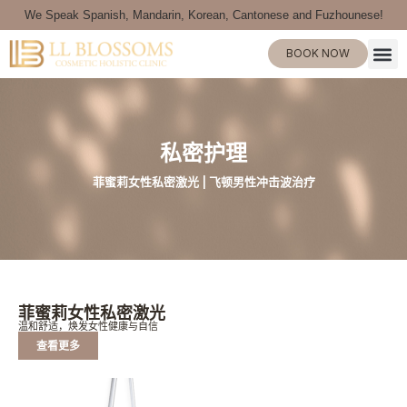
We Speak Spanish, Mandarin, Korean, Cantonese and Fuzhounese!
BOOK NOW
私密护理
菲蜜莉女性私密激光 | 飞顿男性冲击波治疗
菲蜜莉女性私密激光
温和舒适，焕发女性健康与自信
查看更多