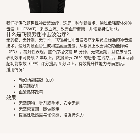
我们提供飞顿男性冲击波治疗，这是一种创新技术，通过低强度体外冲
击波（LI-ESWT） 刺激血流，改善血管健康，并恢复男性功能。
什么是飞顿男性冲击波治疗？
无药物、无针剂、无手术，飞顿男性冲击波治疗采用黄金标准的冲击波
技术，通过刺激血管生成和提高血流量，从根源上改善勃起功能障碍
（ED），提升性表现。整个疗程仅需 15 分钟，无恢复期，且临床研究
表明效果可持续 2 年以上。数据显示 76% 的患者 在治疗后，其国际勃
起功能指数（IIEF）评分提高 5 分以上，有效提升性能力与满意度。
适用情况：
勃起功能障碍（ED）
性表现提升
血流循环改善
效果
无需药物、针剂或手术，安全无创
无需恢复期，随做随走
提高性敏感度与愉悦感，增强持久力