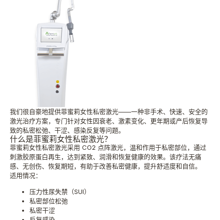
我们很自豪地提供菲蜜莉女性私密激光——一种非手术、快速、安全的
激光治疗方案，专门针对女性因衰老、激素变化、更年期或产后恢复导
致的私密松弛、干涩、感染反复等问题。
什么是菲蜜莉女性私密激光？
菲蜜莉女性私密激光采用 CO2 点阵激光，温和作用于私密部位，通过
刺激胶原蛋白再生，达到紧致、润滑和恢复健康的效果。该疗法无痛
感、无创伤、恢复期短，有助于改善私密健康，提升舒适度和自信。
适用情况：
压力性尿失禁（SUI）
私密部位松弛
私密干涩
反复感染